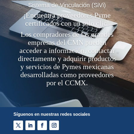
Sistema de Vinculación (SiVi)
¡Encuentra proveedores Pyme
certificados con un solo clic!
Los compradores de las grandes
empresas del CMN pueden
acceder a información, contactar
directamente y adquirir productos
y servicios de Pymes mexicanas
desarrolladas como proveedores
.
por el CCMX
Síguenos en nuestras redes sociales