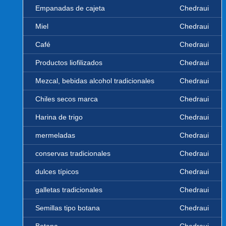
Empanadas de cajeta
Chedraui
Miel
Chedraui
Café
Chedraui
Productos liofilizados
Chedraui
Mezcal, bebidas alcohol tradicionales
Chedraui
Chiles secos marca
Chedraui
Harina de trigo
Chedraui
mermeladas
Chedraui
conservas tradicionales
Chedraui
dulces típicos
Chedraui
galletas tradicionales
Chedraui
Semillas tipo botana
Chedraui