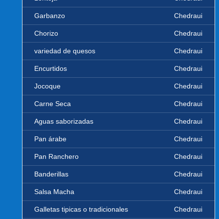
Garbanzo
Chedraui
Chorizo
Chedraui
variedad de quesos
Chedraui
Encurtidos
Chedraui
Jocoque
Chedraui
Carne Seca
Chedraui
Aguas saborizadas
Chedraui
Pan árabe
Chedraui
Pan Ranchero
Chedraui
Banderillas
Chedraui
Salsa Macha
Chedraui
Galletas tipicas o tradicionales
Chedraui