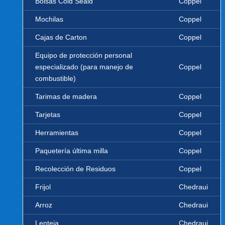
Bolsas Cold Seald
Coppel
Mochilas
Coppel
Cajas de Carton
Coppel
Equipo de protección personal
especializado (para manejo de
Coppel
combustible)
Tarimas de madera
Coppel
Tarjetas
Coppel
Herramientas
Coppel
Paquetería última milla
Coppel
Recolección de Residuos
Coppel
Frijol
Chedraui
Arroz
Chedraui
Lenteja
Chedraui